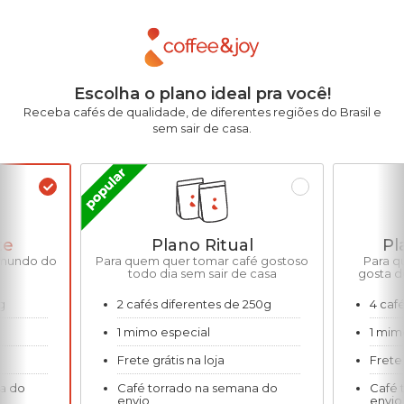
Escolha o plano ideal pra você!
Receba cafés de qualidade, de diferentes regiões do Brasil e
sem sair de casa.
te
Plano Ritual
Pl
 mundo do
Para quem quer tomar café gostoso
Para q
todo dia sem sair de casa
gosta d
g
2 cafés diferentes de 250g
4 caf
1 mimo especial
1 mim
Frete grátis na loja
Frete 
a do
Café torrado na semana do
Café 
envio
envio