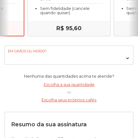
le
Sem fidelidade (cancele
Sem f
quando quiser)
quand
R$ 95,60
EM GRÃOS OU MOÍDO?
Nenhuma das quantidades acima te atende?
Escolha a sua quantidade
ou
Escolha seus próprios cafés
Resumo da sua assinatura