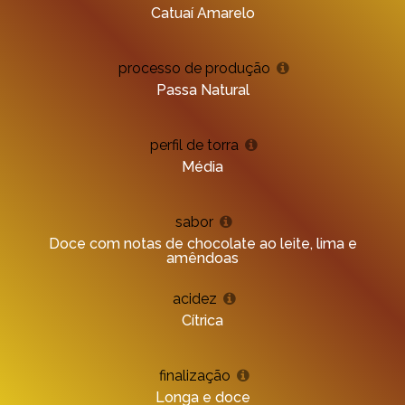
Catuaí Amarelo
processo de produção
Passa Natural
perfil de torra
Média
sabor
Doce com notas de chocolate ao leite, lima e
amêndoas
acidez
Cítrica
finalização
Longa e doce