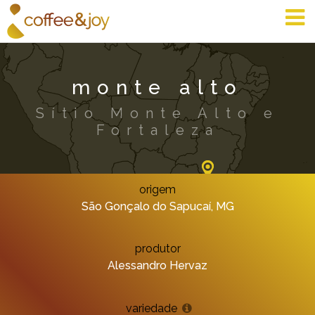
monte alto
Sítio Monte Alto e
Fortaleza
origem
São Gonçalo do Sapucaí, MG
produtor
Alessandro Hervaz
variedade