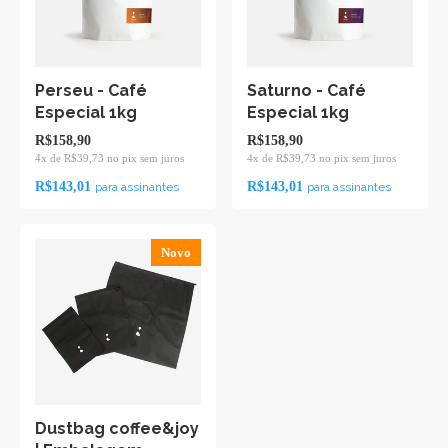
Perseu - Café
Saturno - Café
Especial 1kg
Especial 1kg
R$158,90
R$158,90
4x de R$39,73 no pix sem juros
4x de R$39,73 no pix sem juros
R$143,01
R$143,01
para assinantes
para assinantes
Novo
Dustbag coffee&joy