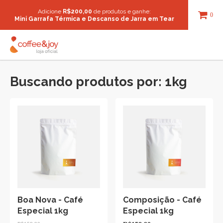
Adicione
R$200,00
de produtos e ganhe:
0
Mini Garrafa Térmica e Descanso de Jarra em Tear
Buscando produtos por: 1kg
Boa Nova - Café
Composição - Café
Especial 1kg
Especial 1kg