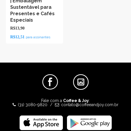
| Embalagem
Sustentável para
Presentes e Cafés
Especiais
R$13,90
R$12,51
para assinantes
Facebook
Instagram
Fale com a
Coffee & Joy
:
(31) 3080-9820
/
contato@coffeeandjoy.com.br