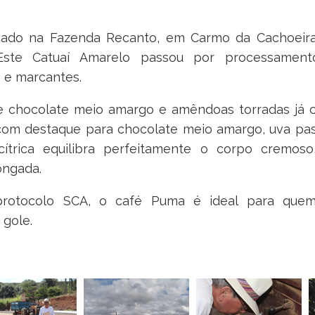
vado na Fazenda Recanto, em Carmo da Cachoeira
 Este Catuaí Amarelo passou por processamento
s e marcantes.
de chocolate meio amargo e amêndoas torradas já c
o, com destaque para chocolate meio amargo, uva p
 cítrica equilibra perfeitamente o corpo cremo
ongada.
otocolo SCA, o café Puma é ideal para quem
 gole.