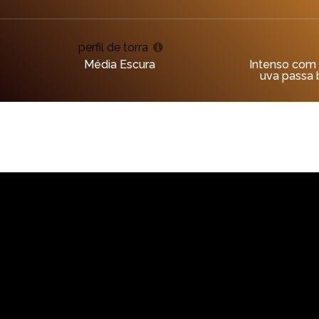
perfil de torra
Média Escura
Intenso com 
uva passa 