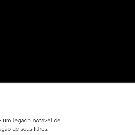
é um legado notável de
ção de seus filhos.