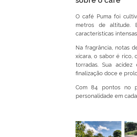
sobre o café
O café Puma foi culti
metros de altitude.
características intensa
Na fragrância, notas 
xícara, o sabor é ric
torradas. Sua acidez
finalização doce e prol
Com 84 pontos no pr
personalidade em cada