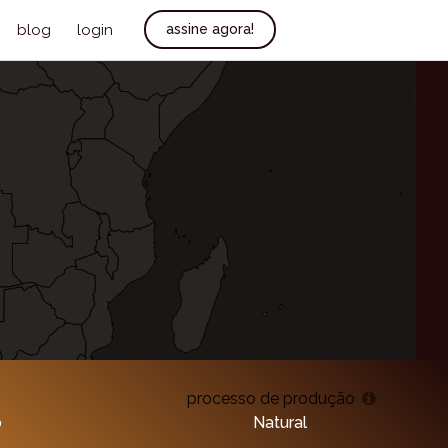
blog
login
assine agora!
processo de produção
o
Natural