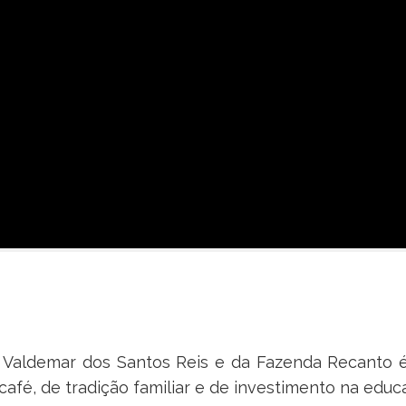
co Valdemar dos Santos Reis e da Fazenda Recanto 
café, de tradição familiar e de investimento na educa