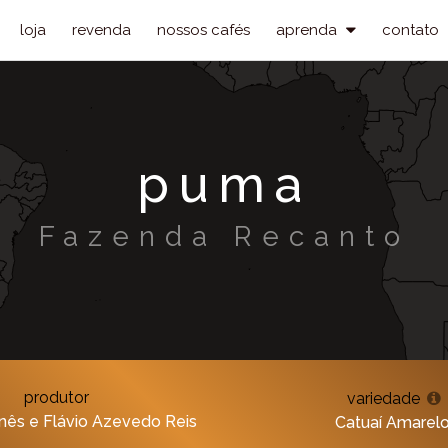
loja
revenda
nossos cafés
aprenda
contato
puma
Fazenda Recanto
produtor
variedade
Inês e Flávio Azevedo Reis
Catuaí Amarel