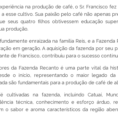
periência na produção de café, o Sr. Francisco fez
a a esse cultivo. Sua paixão pelo café não apenas pr
ue seus quatro filhos obtivessem educação super
ua produção.
ofundamente enraizada na família Reis, e a Fazend
ração em geração. A aquisição da fazenda por seu 
nte de Francisco, contribuiu para o sucesso contín
ores da Fazenda Recanto é uma parte vital da hist
sde o início, representando o maior legado da 
ada são fundamentais para a produção de café de al
é cultivadas na fazenda, incluindo Catuaí, Mu
lência técnica, conhecimento e esforço árduo, r
com o sabor e aroma característicos da região abe