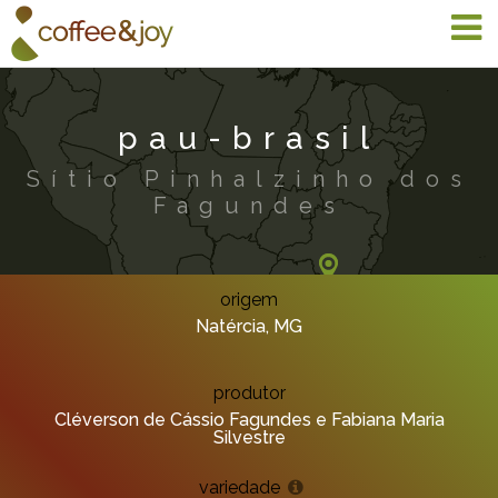
pau-brasil
Sítio Pinhalzinho dos
Fagundes
origem
Natércia, MG
produtor
Cléverson de Cássio Fagundes e Fabiana Maria
Silvestre
variedade