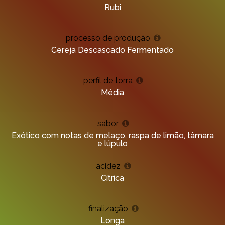
Rubi
processo de produção
Cereja Descascado Fermentado
perfil de torra
Média
sabor
Exótico com notas de melaço, raspa de limão, tâmara
e lúpulo
acidez
Cítrica
finalização
Longa