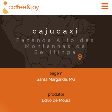
cajucaxi
Fazenda Alto das
Montanhas da
Seritinga
origem
Santa Margarida, MG
produtor
Edilio de Moura